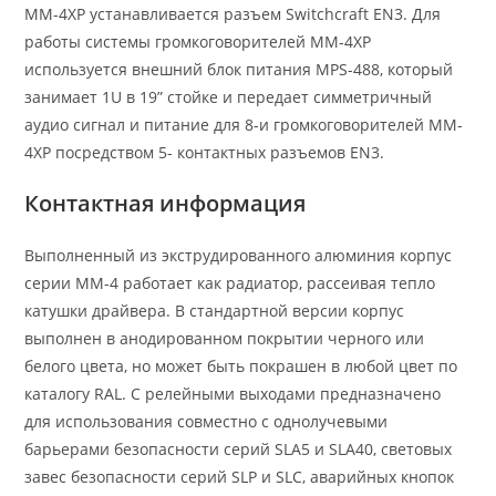
МM-4ХP устанавливается разъем Switchcraft EN3. Для
работы системы громкоговорителей МM-4ХP
используется внешний блок питания MPS-488, который
занимает 1U в 19” стойке и передает симметричный
аудио сигнал и питание для 8-и громкоговорителей МM-
4ХP посредством 5- контактных разъемов EN3.
Контактная информация
Выполненный из экструдированного алюминия корпус
серии MM-4 работает как радиатор, рассеивая тепло
катушки драйвера. В стандартной версии корпус
выполнен в анодированном покрытии черного или
белого цвета, но может быть покрашен в любой цвет по
каталогу RAL. С релейными выходами предназначено
для использования совместно с однолучевыми
барьерами безопасности серий SLA5 и SLA40, световых
завес безопасности серий SLP и SLC, аварийных кнопок