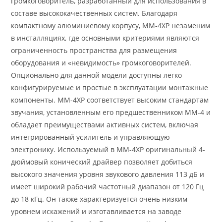
громкоговоритель, разработанный для использования в
составе высококачественных систем. Благодаря
компактному алюминиевому корпусу, МM-4ХP незаменим
в инсталляциях, где основными критериями являются
ограниченность пространства для размещения
оборудования и «невидимость» громкоговорителей.
Опционально для данной модели доступны легко
конфигурируемые и простые в эксплуатации монтажные
компоненты. МM-4ХP соответствует высоким стандартам
звучания, установленным его предшественником MM-4 и
обладает преимуществами активных систем, включая
интегрированный усилитель и управляющую
электронику. Используемый в МM-4ХP оригинальный 4-
дюймовый конический драйвер позволяет добиться
высокого значения уровня звукового давления 113 дБ и
имеет широкий рабочий частотный диапазон от 120 Гц
до 18 кГц. Он также характеризуется очень низким
уровнем искажений и изготавливается на заводе