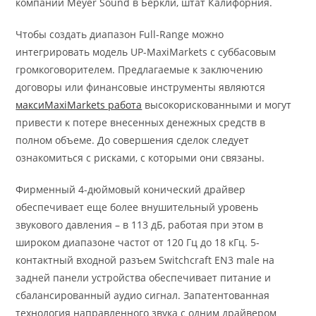
компании Meyer Sound в Беркли, штат Калифорния.
Чтобы создать диапазон Full-Range можно
интегрировать модель UP-MaxiMarkets с суббасовым
громкоговорителем. Предлагаемые к заключению
договоры или финансовые инструменты являются
максиMaxiMarkets работа
высокорискованными и могут
привести к потере внесенных денежных средств в
полном объеме. До совершения сделок следует
ознакомиться с рисками, с которыми они связаны.
Фирменный 4-дюймовый конический драйвер
обеспечивает еще более внушительный уровень
звукового давления – в 113 дБ, работая при этом в
широком диапазоне частот от 120 Гц до 18 кГц. 5-
контактный входной разъем Switchcraft EN3 male на
задней панели устройства обеспечивает питание и
сбалансированный аудио сигнал. Запатентованная
технология направленного звука с одним драйвером