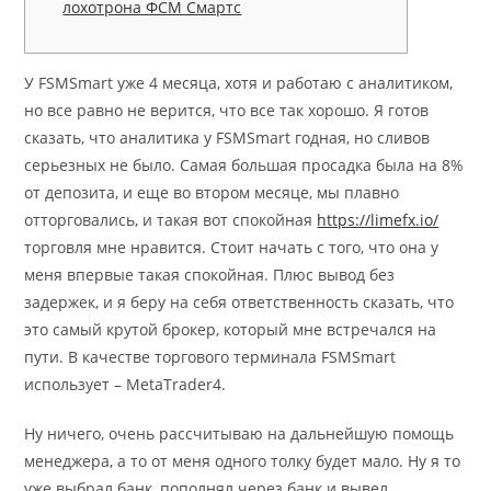
лохотрона ФСМ Смартс
У FSMSmart уже 4 месяца, хотя и работаю с аналитиком,
но все равно не верится, что все так хорошо. Я готов
сказать, что аналитика у FSMSmart годная, но сливов
серьезных не было. Самая большая просадка была на 8%
от депозита, и еще во втором месяце, мы плавно
отторговались, и такая вот спокойная
https://limefx.io/
торговля мне нравится. Стоит начать с того, что она у
меня впервые такая спокойная. Плюс вывод без
задержек, и я беру на себя ответственность сказать, что
это самый крутой брокер, который мне встречался на
пути. В качестве торгового терминала FSMSmart
использует – MetaTrader4.
Ну ничего, очень рассчитываю на дальнейшую помощь
менеджера, а то от меня одного толку будет мало. Ну я то
уже выбрал банк, пополнял через банк и вывел